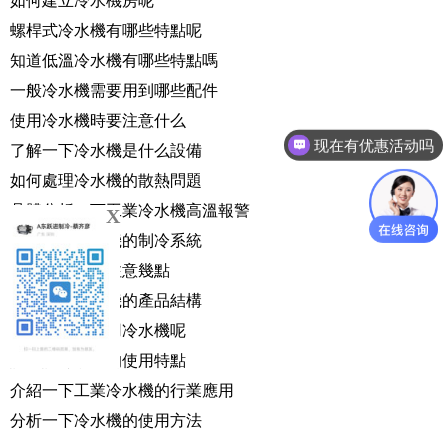
如何建立冷水機房呢
螺桿式冷水機有哪些特點呢
知道低溫冷水機有哪些特點嗎
一般冷水機需要用到哪些配件
使用冷水機時要注意什么
现在有优惠活动吗
了解一下冷水機是什么設備
如何處理冷水機的散熱問題
具體分析一下工業冷水機高溫報警
X
了解一下冷水機的制冷系統
使用冷水機要注意幾點
介紹一下冷水機的產品結構
夏季該如何使用冷水機呢
講一講冷水機的使用特點
介紹一下工業冷水機的行業應用
分析一下冷水機的使用方法