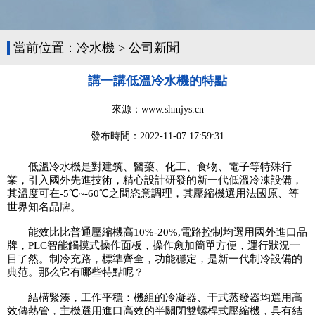
當前位置：
冷水機
>
公司新聞
講一講低溫冷水機的特點
來源：www.shmjys.cn
發布時間：
2022-11-07 17:59:31
低溫冷水機是對建筑、醫藥、化工、食物、電子等特殊行
業，引入國外先進技術，精心設計研發的新一代低溫冷凍設備，
其溫度可在-5℃~-60℃之間恣意調理，其壓縮機選用法國原、等
世界知名品牌。
能效比比普通壓縮機高10%-20%,電路控制均選用國外進口品
牌，PLC智能觸摸式操作面板，操作愈加簡單方便，運行狀況一
目了然。制冷充路，標準齊全，功能穩定，是新一代制冷設備的
典范。那么它有哪些特點呢？
結構緊湊，工作平穩：機組的冷凝器、干式蒸發器均選用高
效傳熱管，主機選用進口高效的半關閉雙螺桿式壓縮機，具有結