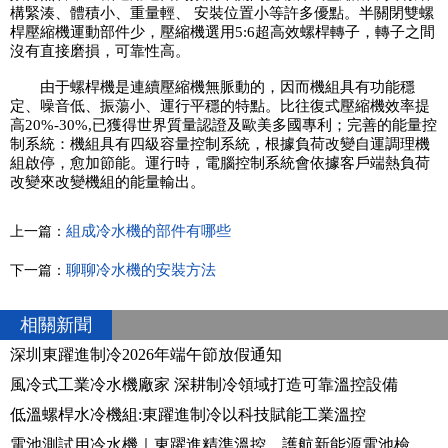
構緊湊、體積小、重量輕、 安裝位置小等許多優點。半關閉雙螺
桿壓縮機運動部件少，壓縮機選用5:6超高效螺桿轉子，轉子之間
沒有直接磨損，可靠性高。
由于螺桿機是連續壓縮機無脈動的，因而機組具有功能穩
定、噪音低、振蕩小、運行平穩的特點。比往復式壓縮機效率提
高20%-30%,已獲得世界質量認證及歐美多國專利；完善的能量控
制系統：機組具有四級容量控制系統，根據負荷改變自運調理機
組啟停，愈加節能。運行時，電腦控制系統會依據客戶端熱負荷
改變來改變機組的能量輸出。
組成冷水機的部件有哪些
上一篇：
聊聊冷水機的安裝方法
下一篇：
相關新聞
深圳東躍進制冷2026年端午節放假通知
風冷式工業冷水機廠家 深耕制冷領域打造可靠溫控設備
低溫螺桿水冷機組:東躍進制冷以科技賦能工業溫控
電池測試用冷水機｜東躍進精準溫控，護航新能源電池檢測全流程